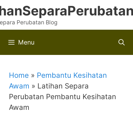
Skip
ihanSeparaPerubata
to
Separa Perubatan Blog
content
Menu
Home
»
Pembantu Kesihatan
Awam
»
Latihan Separa
Perubatan Pembantu Kesihatan
Awam