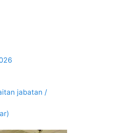
2026
itan jabatan /
ar)