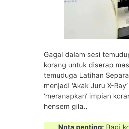
Gagal dalam sesi temudug
korang untuk diserap mas
temuduga Latihan Separa 
menjadi ‘Akak Juru X-Ray
‘meranapkan’ impian kora
hensem gila..
Nota penting:
Bagi ko