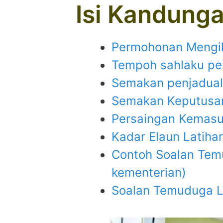
Isi Kandung
Permohonan Mengik
Tempoh sahlaku p
Semakan penjadua
Semakan Keputusa
Persaingan Kemasu
Kadar Elaun Latiha
Contoh Soalan Temu
kementerian)
Soalan Temuduga La