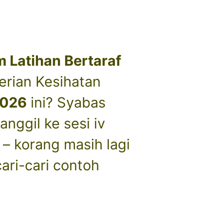
 Latihan Bertaraf
erian Kesihatan
2026
ini? Syabas
nggil ke sesi iv
– korang masih lagi
cari-cari contoh
?