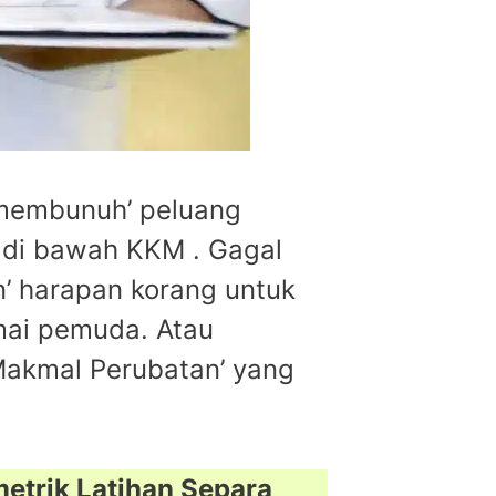
‘membunuh’ peluang
 di bawah KKM . Gagal
’ harapan korang untuk
mai pemuda. Atau
 Makmal Perubatan’ yang
metrik Latihan Separa