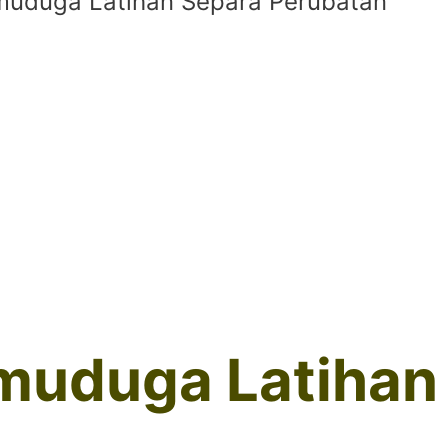
muduga Latihan Separa Perubatan
muduga Latihan