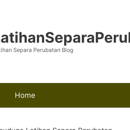
LatihanSeparaPer
tihan Separa Perubatan Blog
y
Home