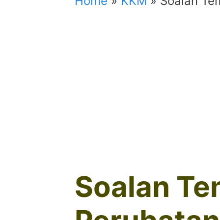
Home
»
KKM
»
Soalan Te
Soalan Te