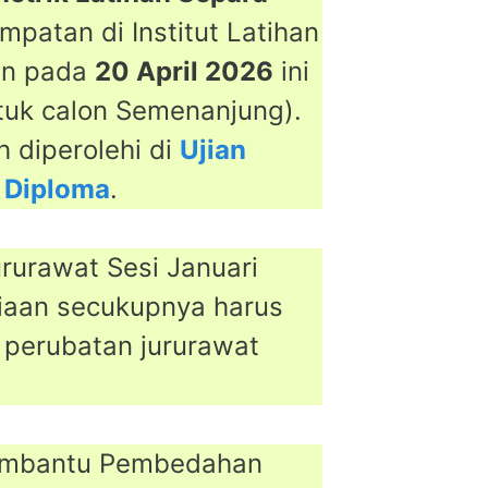
patan di Institut Latihan
kan pada
20 April 2026
ini
ntuk calon Semenanjung).
h diperolehi di
Ujian
f Diploma
.
ururawat Sesi Januari
diaan secukupnya harus
 perubatan jururawat
 Pembantu Pembedahan